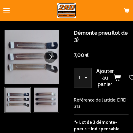
Passer
au
contenu
principal
Démonte pneu (lot de
3)
7,00 €
Ajouter
au
panier
Référence de l'article:
DRD-
313
🔧
Lot de 3 démonte-
pneus – Indispensable