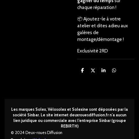
gagner du temps
sur
chaque réparation !
📦 Ajoutez-le à votre
atelier et dites adieu aux
galères de
montage/démontage !
Exclusivité 2RD
P
P
P
P
a
a
a
a
r
r
r
r
t
t
t
t
a
a
a
a
g
g
g
g
e
e
e
e
r
r
r
r
Les marques Solex, Vélosolex et Solexine sont déposées par la
société Sinbar. Le site internet deuxrouesdi
ffusion.fr n’a aucun
lien juridique ou commerciale avec l’entreprise Sinbar (groupe
REBIRTH)
© 2024 Deux-roues Diffusion