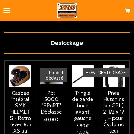
Passer
au
contenu
principal
Destockage
Produit
-5%
DESTOCKAGE
déclassé
Casque
Pot
Tringle
Pneu
intégral
5000
de garde
Hutchins
SMK
"SPoRT"
boue
on GP1 (
HELMET
Déclassé
avant
2-1/2 x 17
S - Retro
gauche
) – pour
40,00 €
seven (du
Cyclomo
3,80 €
XS au
teur
4,00 €