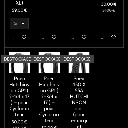
XL)
30,00 €
59,00 €
51,00 €
Ajouter au panier
Ajouter au panier
Ajouter au panier
Ajouter au pan
DESTOCKAGE
DESTOCKAGE
DESTOCKAGE
Pneu
Pneu
Pneu
Hutchins
Hutchins
450 X
on GP1 (
on GP1 (
55A
2-1/4 x 17
2-3/4 x
HUTCHI
) – pour
17 ) –
NSON
Cyclomo
pour
noir
teur
Cyclomo
(pour
teur
remorqu
30,00 €
e)