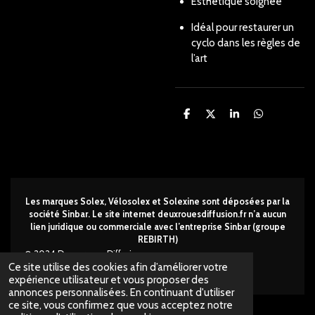
Esthétique soignée
Idéal pour restaurer un
cyclo dans les règles de
l’art
P
P
P
P
a
a
a
a
r
r
r
r
t
t
t
t
a
a
a
a
g
g
g
g
e
e
e
e
r
r
r
r
Les marques Solex, Vélosolex et Solexine sont déposées par la
société Sinbar. Le site internet deuxrouesdi
ffusion.fr n’a aucun
lien juridique ou commerciale avec l’entreprise Sinbar (groupe
REBIRTH)
© 2024 Deux-roues Diffusion
Ce site utilise des cookies afin d’améliorer votre
Propulsé par
Webador
expérience utilisateur et vous proposer des
annonces personnalisées. En continuant d'utiliser
ce site, vous confirmez que vous acceptez notre