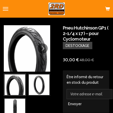
Passer
au
contenu
principal
Pneu Hutchinson GP1 (
2-1/4 x 17 ) – pour
Cyclomoteur
DESTOCKAGE
30,00 €
48,00 €
Être informé du retour
en stock du produit
Envoyer