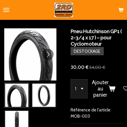
Passer
au
contenu
principal
Pneu Hutchinson GP1 (
2-3/4 x 17 ) – pour
Cyclomoteur
DESTOCKAGE
30,00 €
54,00 €
Ajouter
au
panier
Référence de l'article:
MOB-003