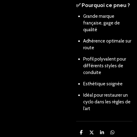
✅ Pourquoi ce pneu ?
Grande marque
française, gage de
qualité
Adhérence optimale sur
route
Profil polyvalent pour
différents styles de
conduite
Esthétique soignée
Idéal pour restaurer un
cyclo dans les règles de
l’art
P
P
P
P