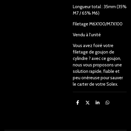
Longueur total : 35mm (35%
M7 / 65% M6)
Filetage M6X100/M7X100
Vendu à l'unité
Vous avez foiré votre
filetage de goujon de
cylindre ? avec ce goujon,
nous vous proposons une
solution rapide, fiable et
peu onéreuse pour sauver
le carter de votre Solex.
P
P
P
P
a
a
a
a
r
r
r
r
t
t
t
t
a
a
a
a
g
g
g
g
e
e
e
e