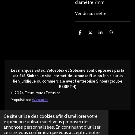
diamètre 7mm.
Vendu au mètre
P
P
P
P
a
a
a
a
r
r
r
r
t
t
t
t
a
a
a
a
g
g
g
g
e
e
e
e
r
r
r
r
Les marques Solex, Vélosolex et Solexine sont déposées par la
société Sinbar. Le site internet deuxrouesdi
ffusion.fr n’a aucun
lien juridique ou commerciale avec l’entreprise Sinbar (groupe
REBIRTH)
© 2024 Deux-roues Diffusion
Propulsé par
Webador
Ce site utilise des cookies afin d’améliorer votre
expérience utilisateur et vous proposer des
annonces personnalisées. En continuant d'utiliser
ce site, vous confirmez que vous acceptez notre