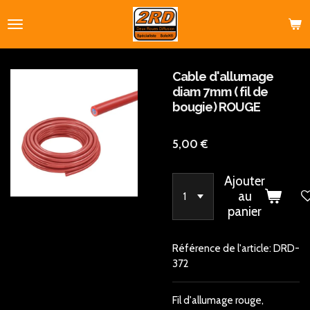
Passer
au
contenu
principal
Cable d'allumage
diam 7mm ( fil de
bougie) ROUGE
5,00 €
Ajouter
au
panier
Référence de l'article:
DRD-
372
Fil d'allumage rouge,