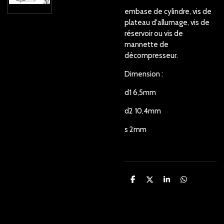
embase de cylindre, vis de
plateau d'allumage, vis de
réservoir ou vis de
mannette de
décompresseur.
Dimension :
d1 6,5mm
d2 10,4mm
s 2mm
P
P
P
P
a
a
a
a
r
r
r
r
t
t
t
t
a
a
a
a
g
g
g
g