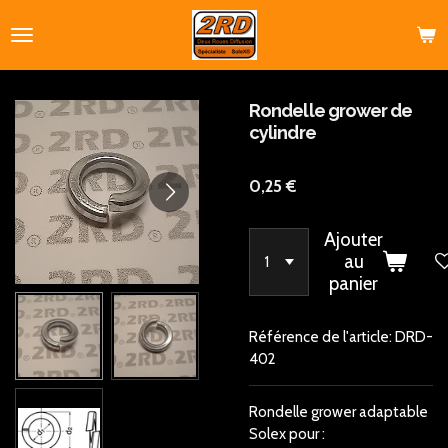
Passer
au
contenu
principal
Rondelle grower de
cylindre
0,25 €
Ajouter
au
panier
Référence de l'article:
DRD-
402
Rondelle grower adaptable
Solex pour :