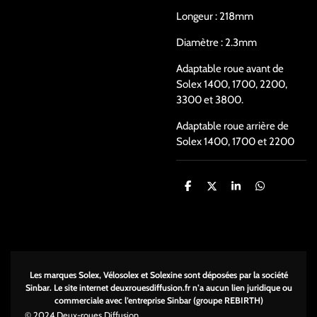
Longeur : 218mm
Diamètre : 2.3mm
Adaptable roue avant de
Solex 1400, 1700, 2200,
3300 et 3800.
Adaptable roue arrière de
Solex 1400, 1700 et 2200
P
P
P
P
a
a
a
a
r
r
r
r
t
t
t
t
a
a
a
a
g
g
g
g
e
e
e
e
r
r
r
r
Les marques Solex, Vélosolex et Solexine sont déposées par la société
Sinbar. Le site internet deuxrouesdi
ffusion.fr n’a aucun lien juridique ou
commerciale avec l’entreprise Sinbar (groupe REBIRTH)
© 2024 Deux-roues Diffusion