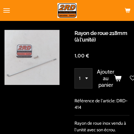
Passer
au
contenu
principal
Rayon de roue 218mm
(à l'unité)
1,00 €
Ajouter
au
panier
Référence de l'article:
DRD-
414
Rayon de roue inox vendu à
l'unité avec son écrou.