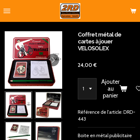
Passer
au
contenu
principal
Coffret métal de
cartes à jouer
VELOSOLEX
24,00 €
Ajouter
au
panier
Référence de l'article:
DRD-
443
Boite en métal publicitaire