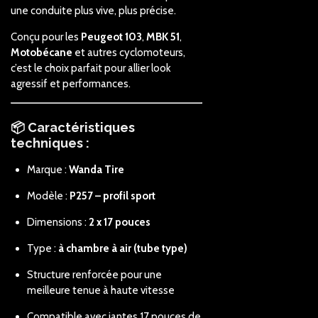
une conduite plus vive, plus précise.
Conçu pour les
Peugeot 103
,
MBK 51
,
Motobécane
et autres cyclomoteurs,
c’est le choix parfait pour allier look
agressif et performances.
📦 Caractéristiques
techniques :
Marque :
Wanda Tire
Modèle :
P257 – profil sport
Dimensions :
2 x 17 pouces
Type :
à chambre à air (tube type)
Structure renforcée pour une
meilleure tenue à haute vitesse
Compatible avec jantes 17 pouces de