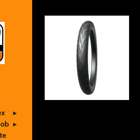
ex
Mob
te