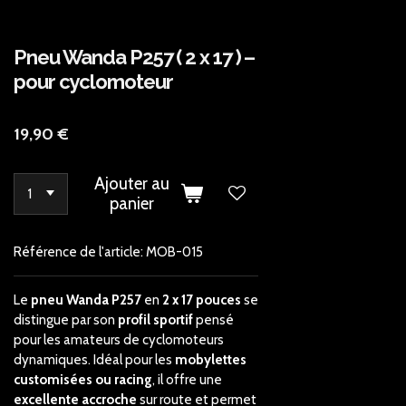
Pneu Wanda P257 ( 2 x 17 ) –
pour cyclomoteur
19,90 €
Ajouter au
panier
Référence de l'article:
MOB-015
Le
pneu Wanda P257
en
2 x 17 pouces
se
distingue par son
profil sportif
pensé
pour les amateurs de cyclomoteurs
dynamiques. Idéal pour les
mobylettes
customisées ou racing
, il offre une
excellente accroche
sur route et permet