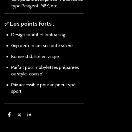
type Peugeot, MBK, etc.
✅ Les points forts :
Design sportif et look racing
Grip performant sur route sèche
Bonne stabilité en virage
Parfait pour mobylettes préparées
ou style “course”
Prix accessible pour un pneu typé
sport
P
P
P
a
a
a
r
r
r
t
t
t