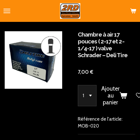
Passer
au
contenu
principal
Chambre à air 17
pouces ( 2-17 et 2-
1/4-17 ) valve
Schrader – Deli Tire
7,00 €
Ajouter
au
panier
Référence de l'article:
MOB-020