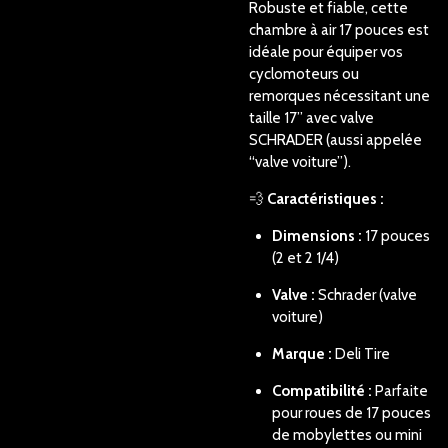
Robuste et fiable, cette
chambre à air 17 pouces est
idéale pour équiper vos
cyclomoteurs ou
remorques nécessitant une
taille 17” avec valve
SCHRADER (aussi appelée
“valve voiture”).
💨
Caractéristiques :
Dimensions :
17 pouces
(2 et 2 1/4)
Valve :
Schrader
(valve
voiture)
Marque :
Deli Tire
Compatibilité :
Parfaite
pour roues de 17 pouces
de mobylettes ou mini