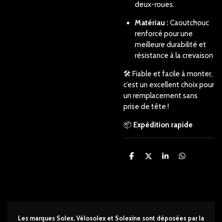
deux-roues.
Matériau :
Caoutchouc
renforcé pour une
meilleure durabilité et
résistance à la crevaison
🛠️ Fiable et facile à monter,
c’est un excellent choix pour
un remplacement sans
prise de tête !
📦
Expédition rapide
P
P
P
P
a
a
a
a
r
r
r
r
t
t
t
t
a
a
a
a
g
g
g
g
e
e
e
e
r
r
r
r
Les marques Solex, Vélosolex et Solexine sont déposées par la