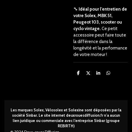
🔧
Idéal pour l’entretien de
votre Solex, MBK 51,
Peugeot 103, scooter ou
cyclo vintage.
Ce petit
accessoire peut faire toute
la différence dans la
longévité et la performance
de votre moteur !
P
P
P
P
a
a
a
a
r
r
r
r
t
t
t
t
a
a
a
a
g
g
g
g
e
e
e
e
r
r
r
r
Les marques Solex, Vélosolex et Solexine sont déposées par la
société Sinbar. Le site internet deuxrouesdi
ffusion.fr n’a aucun
lien juridique ou commerciale avec l’entreprise Sinbar (groupe
REBIRTH)