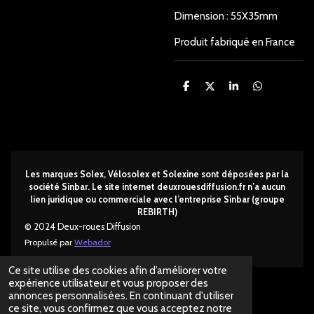
Dimension : 55X35mm
Produit fabriqué en France
P
P
P
P
a
a
a
a
r
r
r
r
t
t
t
t
a
a
a
a
g
g
g
g
e
e
e
e
r
r
r
r
Les marques Solex, Vélosolex et Solexine sont déposées par la
société Sinbar. Le site internet deuxrouesdi
ffusion.fr n’a aucun
lien juridique ou commerciale avec l’entreprise Sinbar (groupe
REBIRTH)
© 2024 Deux-roues Diffusion
Propulsé par
Webador
Ce site utilise des cookies afin d’améliorer votre
expérience utilisateur et vous proposer des
annonces personnalisées. En continuant d'utiliser
ce site, vous confirmez que vous acceptez notre