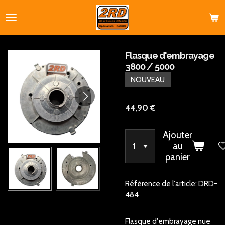
Passer
au
contenu
principal
Flasque d'embrayage
3800 / 5000
NOUVEAU
44,90 €
Ajouter
au
panier
Référence de l'article:
DRD-
484
Flasque d'embrayage nue