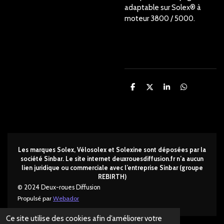
adaptable sur Solex® à
moteur 3800 / 5000.
P
P
P
P
a
a
a
a
r
r
r
r
t
t
t
t
a
a
a
a
g
g
g
g
e
e
e
e
r
r
r
r
Les marques Solex, Vélosolex et Solexine sont déposées par la
société Sinbar. Le site internet deuxrouesdi
ffusion.fr n’a aucun
lien juridique ou commerciale avec l’entreprise Sinbar (groupe
REBIRTH)
© 2024 Deux-roues Diffusion
Propulsé par
Webador
Ce site utilise des cookies afin d’améliorer votre