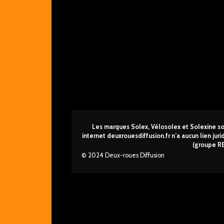
Les marques Solex, Vélosolex et Solexine son
internet deuxrouesdi
ffusion.fr n’a aucun lien ju
(groupe R
© 2024 Deux-roues Diffusion