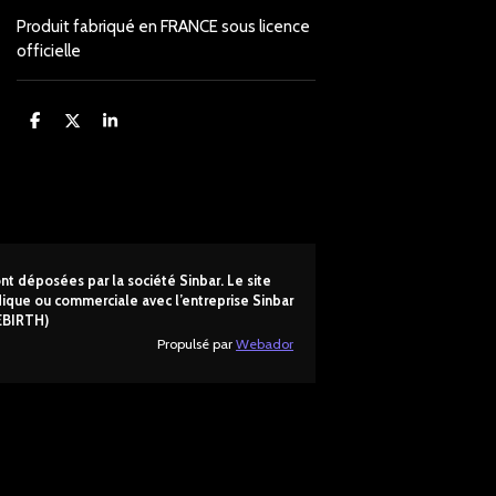
Produit fabriqué en FRANCE sous licence
officielle
P
P
P
a
a
a
r
r
r
t
t
t
a
a
a
g
g
g
e
e
e
r
r
r
t déposées par la société Sinbar. Le site
ridique ou commerciale avec l’entreprise Sinbar
EBIRTH)
Propulsé par
Webador