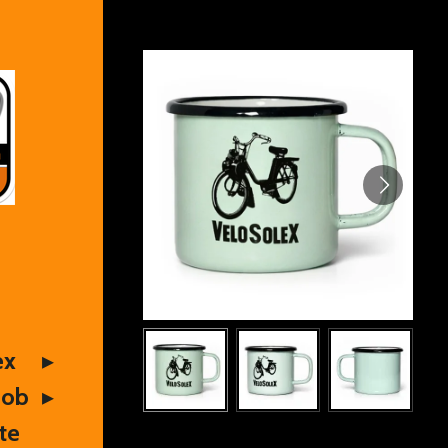
ex
Mob
te