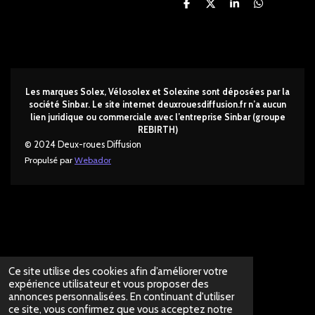
P
P
P
P
a
a
a
a
r
r
r
r
t
t
t
t
a
a
a
a
g
g
g
g
e
e
e
e
r
r
r
r
Les marques Solex, Vélosolex et Solexine sont déposées par la
société Sinbar. Le site internet deuxrouesdi
ffusion.fr n’a aucun
lien juridique ou commerciale avec l’entreprise Sinbar (groupe
REBIRTH)
© 2024 Deux-roues Diffusion
Propulsé par
Webador
Ce site utilise des cookies afin d’améliorer votre
expérience utilisateur et vous proposer des
annonces personnalisées. En continuant d'utiliser
ce site, vous confirmez que vous acceptez notre