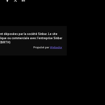
P
P
P
a
a
a
r
r
r
t
t
t
a
a
a
g
g
g
e
e
e
r
r
r
t déposées par la société Sinbar. Le site
ridique ou commerciale avec l’entreprise Sinbar
EBIRTH)
Propulsé par
Webador