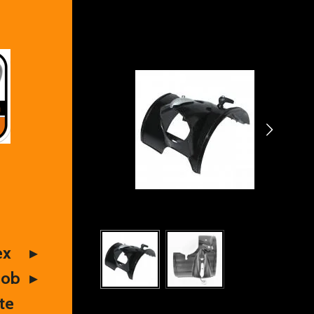
ex
Mob
te