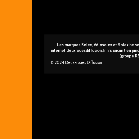
Les marques Solex, Vélosolex et Solexine son
internet deuxrouesdi
ffusion.fr n’a aucun lien ju
(groupe R
© 2024 Deux-roues Diffusion