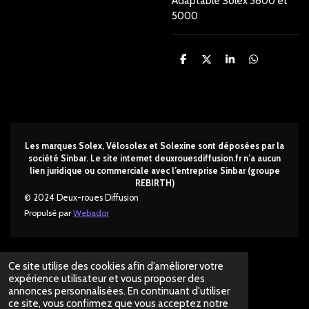
Adaptable Solex 3800 et
5000
P
P
P
P
a
a
a
a
r
r
r
r
t
t
t
t
a
a
a
a
g
g
g
g
e
e
e
e
r
r
r
r
Les marques Solex, Vélosolex et Solexine sont déposées par la
société Sinbar. Le site internet deuxrouesdi
ffusion.fr n’a aucun
lien juridique ou commerciale avec l’entreprise Sinbar (groupe
REBIRTH)
© 2024 Deux-roues Diffusion
Propulsé par
Webador
Ce site utilise des cookies afin d’améliorer votre
expérience utilisateur et vous proposer des
annonces personnalisées. En continuant d'utiliser
ce site, vous confirmez que vous acceptez notre