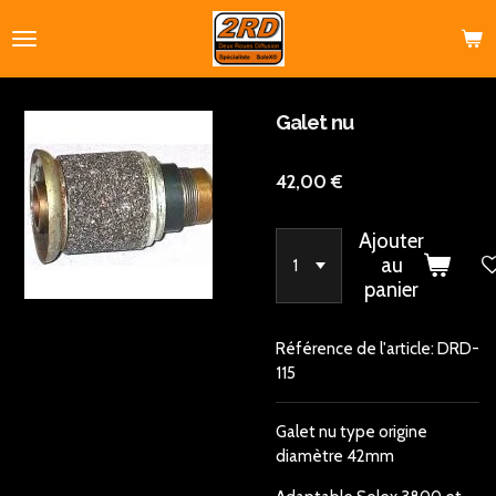
Passer
au
contenu
principal
Galet nu
42,00 €
Ajouter
au
panier
Référence de l'article:
DRD-
115
Galet nu type origine
diamètre 42mm