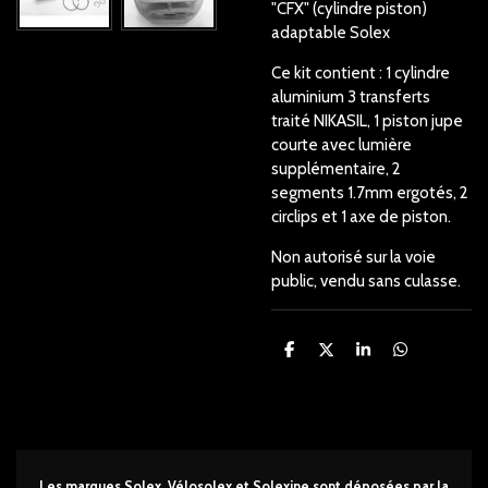
"CFX" (cylindre piston)
adaptable Solex
Ce kit contient : 1 cylindre
aluminium 3 transferts
traité NIKASIL, 1 piston jupe
courte avec lumière
supplémentaire, 2
segments 1.7mm ergotés, 2
circlips et 1 axe de piston.
Non autorisé sur la voie
public, vendu sans culasse.
P
P
P
P
a
a
a
a
r
r
r
r
t
t
t
t
a
a
a
a
g
g
g
g
e
e
e
e
r
r
r
r
Les marques Solex, Vélosolex et Solexine sont déposées par la