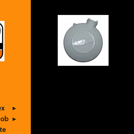
ex
Mob
te