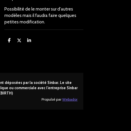
Possibilité de le monter sur d'autres
modéles mais il faudra faire quelques
petites modification.
P
P
P
a
a
a
r
r
r
t
t
t
a
a
a
g
g
g
e
e
e
r
r
r
t déposées par la société Sinbar. Le site
ridique ou commerciale avec l’entreprise Sinbar
EBIRTH)
Propulsé par
Webador