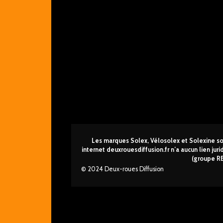
Les marques Solex, Vélosolex et Solexine son
internet deuxrouesdi
ffusion.fr n’a aucun lien ju
(groupe R
© 2024 Deux-roues Diffusion