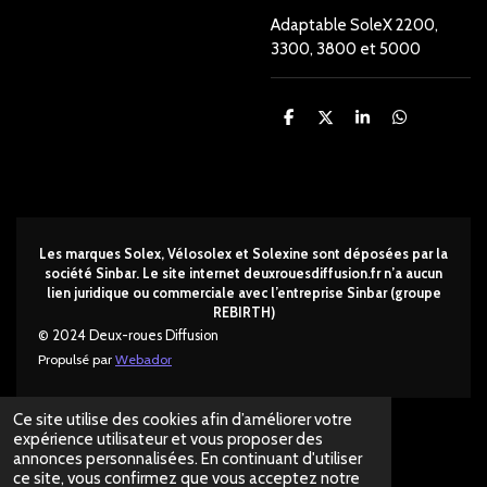
Adaptable SoleX 2200,
3300, 3800 et 5000
P
P
P
P
a
a
a
a
r
r
r
r
t
t
t
t
a
a
a
a
g
g
g
g
e
e
e
e
r
r
r
r
Les marques Solex, Vélosolex et Solexine sont déposées par la
société Sinbar. Le site internet deuxrouesdi
ffusion.fr n’a aucun
lien juridique ou commerciale avec l’entreprise Sinbar (groupe
REBIRTH)
© 2024 Deux-roues Diffusion
Propulsé par
Webador
Ce site utilise des cookies afin d’améliorer votre
expérience utilisateur et vous proposer des
annonces personnalisées. En continuant d'utiliser
ce site, vous confirmez que vous acceptez notre