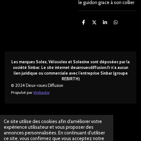
le guidon grace à son collier
P
P
P
P
a
a
a
a
r
r
r
r
t
t
t
t
a
a
a
a
g
g
g
g
e
e
e
e
r
r
r
r
Les marques Solex, Vélosolex et Solexine sont déposées par la
société Sinbar. Le site internet deuxrouesdi
ffusion.fr n’a aucun
lien juridique ou commerciale avec l’entreprise Sinbar (groupe
REBIRTH)
© 2024 Deux-roues Diffusion
Propulsé par
Webador
Ce site utilise des cookies afin d’améliorer votre
expérience utilisateur et vous proposer des
annonces personnalisées. En continuant d'utiliser
ce site, vous confirmez que vous acceptez notre