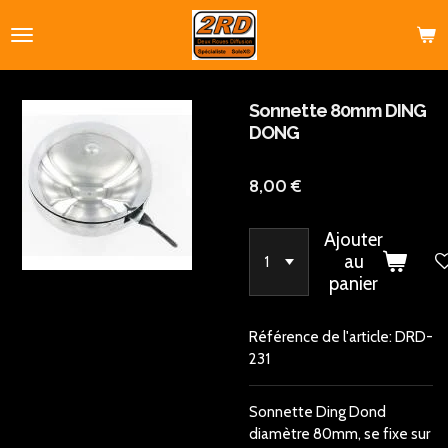
Passer
au
contenu
principal
Sonnette 80mm DING
DONG
8,00 €
Ajouter
au
panier
Référence de l'article:
DRD-
231
Sonnette Ding Dond
diamètre 80mm, se fixe sur