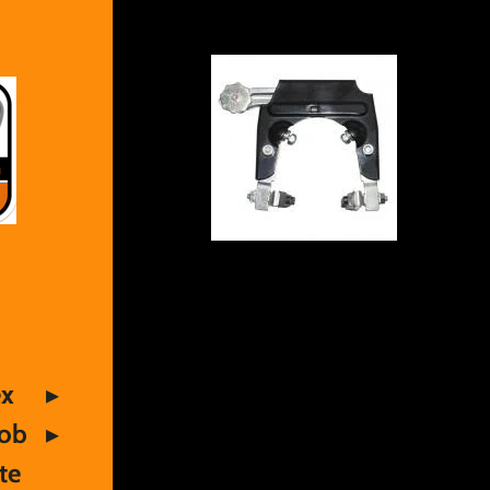
ex
Mob
te