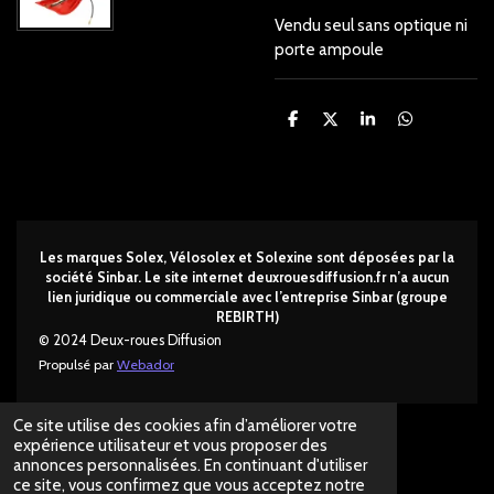
Vendu seul sans optique ni
porte ampoule
P
P
P
P
a
a
a
a
r
r
r
r
t
t
t
t
a
a
a
a
g
g
g
g
e
e
e
e
r
r
r
r
Les marques Solex, Vélosolex et Solexine sont déposées par la
société Sinbar. Le site internet deuxrouesdi
ffusion.fr n’a aucun
lien juridique ou commerciale avec l’entreprise Sinbar (groupe
REBIRTH)
© 2024 Deux-roues Diffusion
Propulsé par
Webador
Ce site utilise des cookies afin d’améliorer votre
expérience utilisateur et vous proposer des
annonces personnalisées. En continuant d'utiliser
ce site, vous confirmez que vous acceptez notre