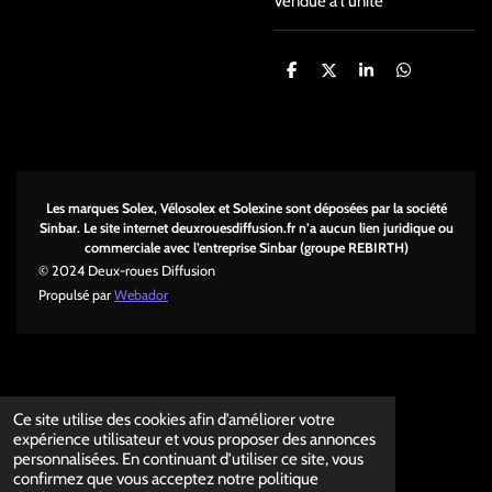
Vendue à l'unité
P
P
P
P
a
a
a
a
r
r
r
r
t
t
t
t
a
a
a
a
g
g
g
g
e
e
e
e
r
r
r
r
Les marques Solex, Vélosolex et Solexine sont déposées par la société
Sinbar. Le site internet deuxrouesdi
ffusion.fr n’a aucun lien juridique ou
commerciale avec l’entreprise Sinbar (groupe REBIRTH)
© 2024 Deux-roues Diffusion
Propulsé par
Webador
Ce site utilise des cookies afin d’améliorer votre
expérience utilisateur et vous proposer des annonces
personnalisées. En continuant d'utiliser ce site, vous
confirmez que vous acceptez notre politique